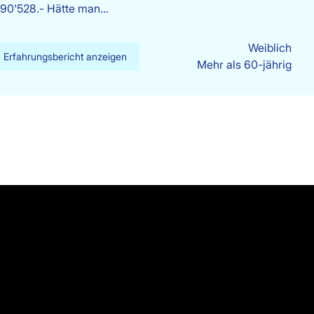
= 90'528.- Hätte man…
Weiblich
Erfahrungsbericht anzeigen
Mehr als 60-jährig