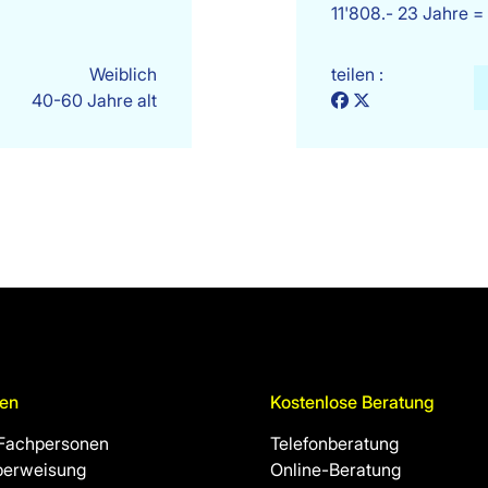
11'808.- 23 Jahre 
Weiblich
teilen :
40-60 Jahre alt
en
Kostenlose Beratung
 Fachpersonen
Telefonberatung
berweisung
Online-Beratung