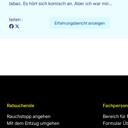
tabac. Es hört sich komisch an. Aber ich war mir…
teilen :
Erfahrungsbericht anzeigen
Ratsuchende
Fachperson
Rauchstopp angehen
Bereich für
Mit dem Entzug umgehen
Formular Ü