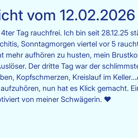
icht vom 12.02.2026
ter Tag rauchfrei. Ich bin seit 28.12.25 s
nchitis, Sonntagmorgen viertel vor 5 raucht
cht mehr aufhören zu husten, mein Brustkor
Auslöser. Der dritte Tag war der schlimms
en, Kopfschmerzen, Kreislauf im Keller...A
ufzuhören, nun hat es Klick gemacht. Ein
tiviert von meiner Schwägerin. ❤️