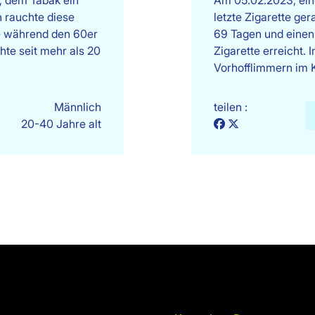
s, dem Tabak ein
Am 05.02.2023, ei
h rauchte diese
letzte Zigarette ge
ie während den 60er
69 Tagen und einen
hte seit mehr als 20
Zigarette erreicht.
Vorhofflimmern im 
Männlich
teilen :
20-40 Jahre alt