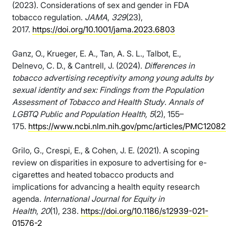
(2023). Considerations of sex and gender in FDA
tobacco regulation.
JAMA
,
329
(23),
2017.
https://doi.org/10.1001/jama.2023.6803
Ganz, O., Krueger, E. A., Tan, A. S. L., Talbot, E.,
Delnevo, C. D., & Cantrell, J. (2024).
Differences in
tobacco advertising receptivity among young adults by
sexual identity and sex: Findings from the Population
Assessment of Tobacco and Health Study
.
Annals of
LGBTQ Public and Population Health, 5
(2), 155–
175.
https://www.ncbi.nlm.nih.gov/pmc/articles/PMC12082
Grilo, G., Crespi, E., & Cohen, J. E. (2021). A scoping
review on disparities in exposure to advertising for e-
cigarettes and heated tobacco products and
implications for advancing a health equity research
agenda.
International Journal for Equity in
Health
,
20
(1), 238.
https://doi.org/10.1186/s12939-021-
01576-2