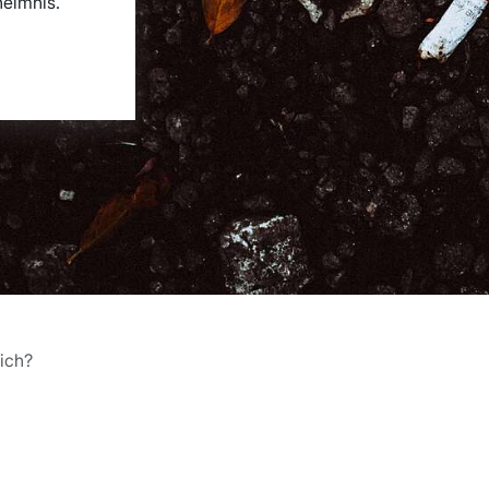
heimnis.
ich?