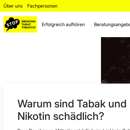
Über uns
Fachpersonen
Erfolgreich aufhören
Beratungsangeb
Erfolgreich aufhören
Rückfall
Beratungsangebot
Fakten
Bereich für Fachpersonen
Warum sind Tabak und
Über uns
Nikotin schädlich?
Häufig gestellte Fragen