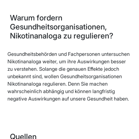
Warum fordern
Gesundheitsorganisationen,
Nikotinanaloga zu regulieren?
Gesundheitsbehörden und Fachpersonen untersuchen
Nikotinanaloga weiter, um ihre Auswirkungen besser
zu verstehen. Solange die genauen Effekte jedoch
unbekannt sind, wollen Gesundheitsorganisationen
Nikotinanaloga regulieren. Denn Sie machen
wahrscheinlich abhängig und können langfristig
negative Auswirkungen auf unsere Gesundheit haben.
Quellen