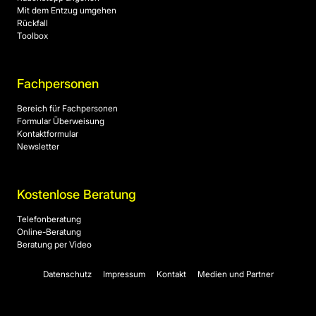
Mit dem Entzug umgehen
Rückfall
Toolbox
Fachpersonen
Bereich für Fachpersonen
Formular Überweisung
Kontaktformular
Newsletter
Kostenlose Beratung
Telefonberatung
Online-Beratung
Beratung per Video
Datenschutz
Impressum
Kontakt
Medien und Partner