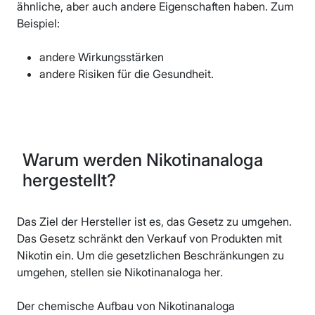
ähnliche, aber auch andere Eigenschaften haben. Zum
Beispiel:
andere Wirkungsstärken
andere Risiken für die Gesundheit.
Warum werden Nikotinanaloga
hergestellt?
Das Ziel der Hersteller ist es, das Gesetz zu umgehen.
Das Gesetz schränkt den Verkauf von Produkten mit
Nikotin ein. Um die gesetzlichen Beschränkungen zu
umgehen, stellen sie Nikotinanaloga her.
Der chemische Aufbau von Nikotinanaloga