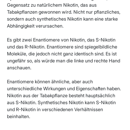
Gegensatz zu natürlichem Nikotin, das aus
Tabakpflanzen gewonnen wird. Nicht nur pflanzliches,
sondern auch synthetisches Nikotin kann eine starke
Abhängigkeit verursachen.
Es gibt zwei Enantiomere von Nikotin, das S-Nikotin
und das R-Nikotin. Enantiomere sind spiegelbildliche
Moleküle, die jedoch nicht ganz identisch sind. Es ist
ungefähr so, als würde man die linke und rechte Hand
anschauen.
Enantiomere können ähnliche, aber auch
unterschiedliche Wirkungen und Eigenschaften haben.
Nikotin aus der Tabakpflanze besteht hauptsächlich
aus S-Nikotin. Synthetisches Nikotin kann S-Nikotin
und R-Nikotin in verschiedenen Verhältnissen
beinhalten.