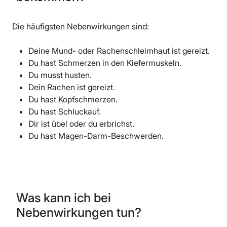
Die häufigsten Nebenwirkungen sind:
Deine Mund- oder Rachenschleimhaut ist gereizt.
Du hast Schmerzen in den Kiefermuskeln.
Du musst husten.
Dein Rachen ist gereizt.
Du hast Kopfschmerzen.
Du hast Schluckauf.
Dir ist übel oder du erbrichst.
Du hast Magen-Darm-Beschwerden.
Was kann ich bei
Nebenwirkungen tun?