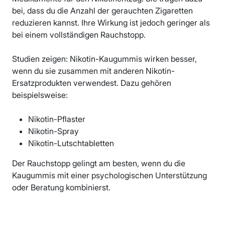
bei, dass du die Anzahl der gerauchten Zigaretten
reduzieren kannst. Ihre Wirkung ist jedoch geringer als
bei einem vollständigen Rauchstopp.
Studien zeigen: Nikotin-Kaugummis wirken besser,
wenn du sie zusammen mit anderen Nikotin-
Ersatzprodukten verwendest. Dazu gehören
beispielsweise:
Nikotin-Pflaster
Nikotin-Spray
Nikotin-Lutschtabletten
Der Rauchstopp gelingt am besten, wenn du die
Kaugummis mit einer psychologischen Unterstützung
oder Beratung kombinierst.