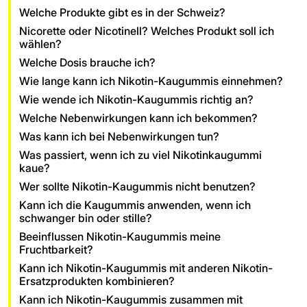
Welche Produkte gibt es in der Schweiz?
Nicorette oder Nicotinell? Welches Produkt soll ich
wählen?
Welche Dosis brauche ich?
Wie lange kann ich Nikotin-Kaugummis einnehmen?
Wie wende ich Nikotin-Kaugummis richtig an?
Welche Nebenwirkungen kann ich bekommen?
Was kann ich bei Nebenwirkungen tun?
Was passiert, wenn ich zu viel Nikotinkaugummi
kaue?
Wer sollte Nikotin-Kaugummis nicht benutzen?
Kann ich die Kaugummis anwenden, wenn ich
schwanger bin oder stille?
Beeinflussen Nikotin-Kaugummis meine
Fruchtbarkeit?
Kann ich Nikotin-Kaugummis mit anderen Nikotin-
Ersatzprodukten kombinieren?
Kann ich Nikotin-Kaugummis zusammen mit