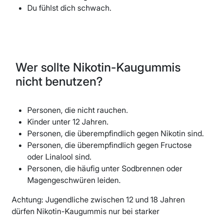
Du fühlst dich schwach.
Wer sollte Nikotin-Kaugummis
nicht benutzen?
Personen, die nicht rauchen.
Kinder unter 12 Jahren.
Personen, die überempfindlich gegen Nikotin sind.
Personen, die überempfindlich gegen Fructose
oder Linalool sind.
Personen, die häufig unter Sodbrennen oder
Magengeschwüren leiden.
Achtung: Jugendliche zwischen 12 und 18 Jahren
dürfen Nikotin-Kaugummis nur bei starker