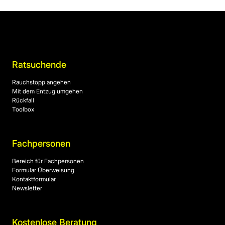
Ratsuchende
Rauchstopp angehen
Mit dem Entzug umgehen
Rückfall
Toolbox
Fachpersonen
Bereich für Fachpersonen
Formular Überweisung
Kontaktformular
Newsletter
Kostenlose Beratung