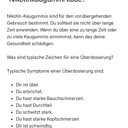
Nikotin-Kaugummis sind für den vorübergehenden
Gebrauch bestimmt. Du solltest sie nicht über lange
Zeit anwenden. Wenn du über eine zu lange Zeit oder
zu viele Kaugummis einnimmst, kann das deine
Gesundheit schädigen.
Was sind typische Zeichen für eine Überdosierung?
Typische Symptome einer Überdosierung sind:
Dir ist übel.
Du erbrichst.
Du hast starke Bauchschmerzen.
Du hast Durchfall
Du schwitzt stark.
Du hast starke Kopfschmerzen
Dir ist schwindlig.