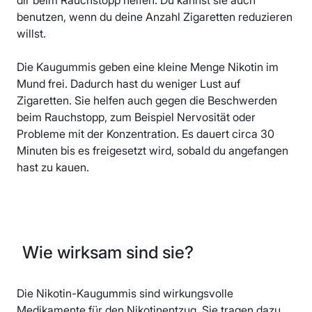
dir beim Rauchstopp helfen. Du kannst sie auch
benutzen, wenn du deine Anzahl Zigaretten reduzieren
willst.
Die Kaugummis geben eine kleine Menge Nikotin im
Mund frei. Dadurch hast du weniger Lust auf
Zigaretten. Sie helfen auch gegen die Beschwerden
beim Rauchstopp, zum Beispiel Nervosität oder
Probleme mit der Konzentration. Es dauert circa 30
Minuten bis es freigesetzt wird, sobald du angefangen
hast zu kauen.
Wie wirksam sind sie?
Die Nikotin-Kaugummis sind wirkungsvolle
Medikamente für den Nikotinentzug. Sie tragen dazu