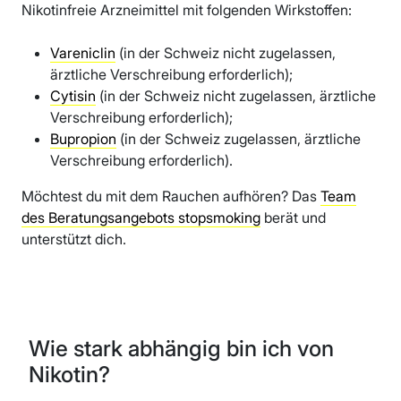
Nikotinfreie Arzneimittel mit folgenden Wirkstoffen:
Vareniclin
(in der Schweiz nicht zugelassen,
ärztliche Verschreibung erforderlich);
Cytisin
(in der Schweiz nicht zugelassen, ärztliche
Verschreibung erforderlich);
Bupropion
(in der Schweiz zugelassen, ärztliche
Verschreibung erforderlich).
Möchtest du mit dem Rauchen aufhören? Das
Team
des Beratungsangebots stopsmoking
berät und
unterstützt dich.
Wie stark abhängig bin ich von
Nikotin?