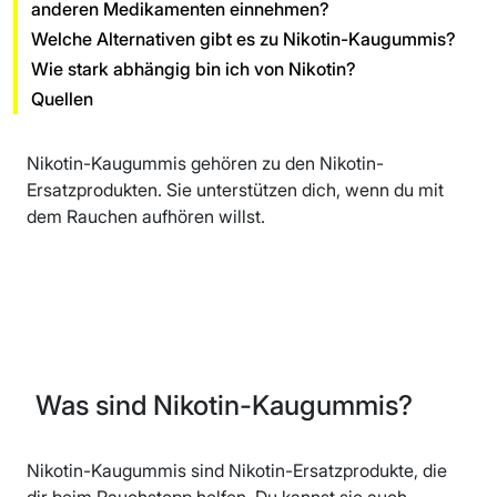
anderen Medikamenten einnehmen?
Welche Alternativen gibt es zu Nikotin-Kaugummis?
Wie stark abhängig bin ich von Nikotin?
Quellen
Nikotin-Kaugummis gehören zu den Nikotin-
Ersatzprodukten. Sie unterstützen dich, wenn du mit
dem Rauchen aufhören willst.
Was sind Nikotin-Kaugummis?
Nikotin-Kaugummis sind Nikotin-Ersatzprodukte, die