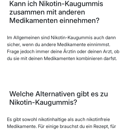
Kann ich Nikotin-Kaugummis
zusammen mit anderen
Medikamenten einnehmen?
Im Allgemeinen sind Nikotin-Kaugummis auch dann
sicher, wenn du andere Medikamente einnimmst.
Frage jedoch immer deine Ärztin oder deinen Arzt, ob
du sie mit deinen Medikamenten kombinieren darfst.
Welche Alternativen gibt es zu
Nikotin-Kaugummis?
Es gibt sowohl nikotinhaltige als auch nikotinfreie
Medikamente. Für einige brauchst du ein Rezept, für