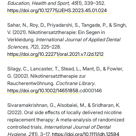
Education, Health and Sport
,
45
(1), 339–352.
https://doi.org/10.12775/JEHS.2023.45.01.024
Sahar, N., Roy, D., Priyadarshi, S., Tangade, P., & Singh,
V. (2021). Nikotinersatztherapie: Ein Segen in
Verkleidung.
International Journal of Applied Dental
Sciences
,
7
(2), 225–228.
https://doi.org/10.22271/oral.2021.v7.i2d.1212
Silagy, C., Lancaster, T., Stead, L., Mant, D., & Fowler,
G. (2002). Nikotinersatztherapie zur
Raucherentwöhnung.
Cochrane Library
.
https://doi.org/10.1002/14651858.
cd000146
Sivaramakrishnan, G., Alsobaiei, M., & Sridharan, K.
(2022). Oral side effects of locally delivered nicotine
replacement therapy: A meta‐analysis of randomized
controlled trials.
International Journal of Dental
Hygiene
,
21
(1), 3–17.
https://doi.org/10.1111/idh.12594