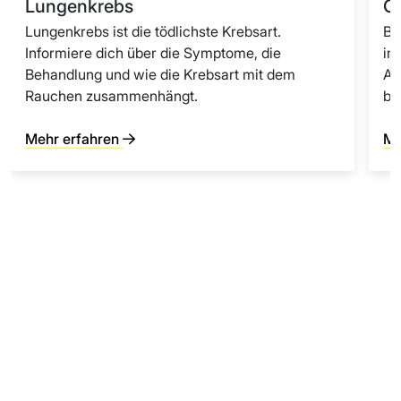
Lungenkrebs
C
Lungenkrebs ist die tödlichste Krebsart.
Be
Informiere dich über die Symptome, die
im
Behandlung und wie die Krebsart mit dem
At
Rauchen zusammenhängt.
be
Mehr erfahren
Me