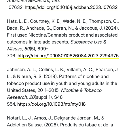
Addictive Behaviors
,
140
,
107632.
https://doi.org/10.1016/j.addbeh.2023.107632
Hatz, L. E., Courtney, K. E., Wade, N. E., Thompson, C.,
Baca, R., Andrade, G., Doran, N., & Jacobus, J. (2024).
First used Nicotine/Cannabis product and associated
outcomes in late adolescents.
Substance Use &
Misuse
,
59
(5), 699–
706.
https://doi.org/10.1080/10826084.2023.2294975
Johnson, A. L., Collins, L. K., Villanti, A. C., Pearson, J.
L., & Niaura, R. S. (2018). Patterns of nicotine and
tobacco product use in youth and young adults in the
United States, 2011–2015.
Nicotine & Tobacco
Research
,
20
(suppl_1), S48–
S54.
https://doi.org/10.1093/ntr/nty018
Notari, L., J., Amos, J., Delgrande Jordan, M., &
Addiction Suisse. (2026). Produits du tabac et de la