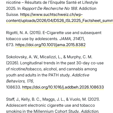
nicotine – Résultats de l’Enquête Santé et Lifestyle
2025. In
Rapport De Recherche No 188
. Addiction
Suisse.
https://www.suchtschweiz.ch/wp-
content/uploads/2026/04/DS26_ISL2025_Factsheet_summ
Rigotti, N. A. (2015). E-Cigarette use and subsequent
tobacco use by adolescents.
JAMA
,
314
(7),
673.
https://doi.org/10.1001/jama.2015.8382
Sokolovsky, A. W., Micalizzi, L., & Murphy, C. M.
(2026). Longitudinal trends in the past 30-day co-use
of nicotine/tobacco, alcohol, and cannabis among
youth and adults in the PATH study.
Addictive
Behaviors
,
176
,
108633.
https://doi.org/10.1016/j.addbeh.2026.108633
Staff, J., Kelly, B. C., Maggs, J. L., & Vuolo, M. (2021).
Adolescent electronic cigarette use and tobacco
smoking in the Millennium Cohort Study.
Addiction
,