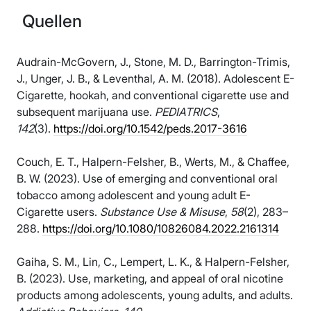
Quellen
Audrain-McGovern, J., Stone, M. D., Barrington-Trimis,
J., Unger, J. B., & Leventhal, A. M. (2018). Adolescent E-
Cigarette, hookah, and conventional cigarette use and
subsequent marijuana use.
PEDIATRICS
,
142
(3).
https://doi.org/10.1542/peds.2017-3616
Couch, E. T., Halpern-Felsher, B., Werts, M., & Chaffee,
B. W. (2023). Use of emerging and conventional oral
tobacco among adolescent and young adult E-
Cigarette users.
Substance Use & Misuse
,
58
(2), 283–
288.
https://doi.org/10.1080/10826084.2022.2161314
Gaiha, S. M., Lin, C., Lempert, L. K., & Halpern-Felsher,
B. (2023). Use, marketing, and appeal of oral nicotine
products among adolescents, young adults, and adults.