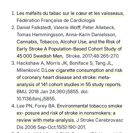
Les méfaits du tabac sur le cœur et les vaisseaux
,
Fédération Française de Cardiologie
Daniel Falkstedt, Valerie Wolff, Peter Allebeck,
Tomas Hemmingsson, Anna-Karin Danielsson,
Cannabis, Tobacco, Alcohol Use, and the Risk of
Early Stroke A Population-Based Cohort Study of
45 000 Swedish Men
, Stroke. 2017;48:265-270
Hackshaw A, Morris JK, Boniface S, Tang JL,
Milenković D.
Low cigarette consumption and risk
of coronary heart disease and stroke: meta-
analysis of 141 cohort studies in 55 study reports
.
BMJ. 2018 Jan 24;360:j5855. doi:
10.1136/bmj.j5855.
Lee PN, Forey BA.
Environmental tobacco smoke
ex- posure and risk of stroke in nonsmokers: a
review with meta-analysis.
J Stroke Cerebrovasc
Dis 2006 Sep-Oct;15(5):190-201.