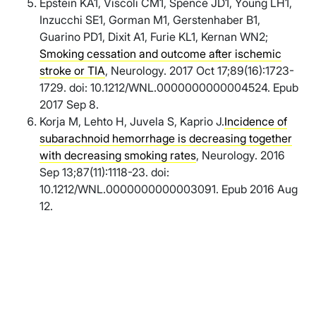
Epstein KA1, Viscoli CM1, Spence JD1, Young LH1,
Inzucchi SE1, Gorman M1, Gerstenhaber B1,
Guarino PD1, Dixit A1, Furie KL1, Kernan WN2;
Smoking cessation and outcome after ischemic
stroke or TIA
, Neurology. 2017 Oct 17;89(16):1723-
1729. doi: 10.1212/WNL.0000000000004524. Epub
2017 Sep 8.
Korja M, Lehto H, Juvela S, Kaprio J.
Incidence of
subarachnoid hemorrhage is decreasing together
with decreasing smoking rates
, Neurology. 2016
Sep 13;87(11):1118-23. doi:
10.1212/WNL.0000000000003091. Epub 2016 Aug
12.