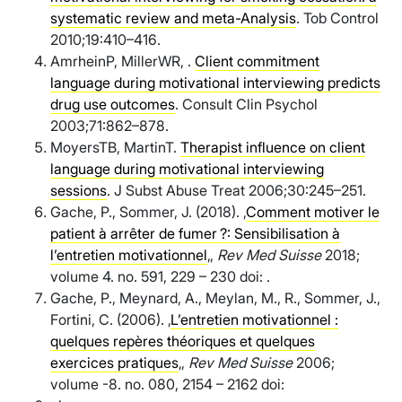
systematic review and meta-Analysis
. Tob Control
2010;19:410–416.
AmrheinP, MillerWR, .
Client commitment
language during motivational interviewing predicts
drug use outcomes
. Consult Clin Psychol
2003;71:862–878.
MoyersTB, MartinT.
Therapist influence on client
language during motivational interviewing
sessions
. J Subst Abuse Treat 2006;30:245–251.
Gache, P., Sommer, J. (2018). ‚
Comment motiver le
patient à arrêter de fumer ?: Sensibilisation à
l’entretien motivationnel
‚,
Rev Med Suisse
2018;
volume 4. no. 591, 229 – 230 doi: .
Gache, P., Meynard, A., Meylan, M., R., Sommer, J.,
Fortini, C. (2006). ‚
L’entretien motivationnel :
quelques repères théoriques et quelques
exercices pratiques
‚,
Rev Med Suisse
2006;
volume -8. no. 080, 2154 – 2162 doi: