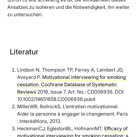
Ansatzes zu isolieren und die Notwendigkeit, ihn weiter
zu untersuchen.
Literatur
Lindson N, Thompson TP, Ferrey A, Lambert JD,
Aveyard P.
Motivational interviewing for smoking
cessation. Cochrane Database of Systematic
Reviews
2019, Issue 7. Art. No.: CD006936. DOI:
10.1002/14651858.CD006936.pub4
MillerWR, RollnickS. L’entretien motivationnel.
Aider la personne à engager le changement. Paris
: Interéditions, 2013.
HeckmanCJ, EglestonBL, HofmannMT.
Efficacy of
motivational interviewing for smoking cessation: a