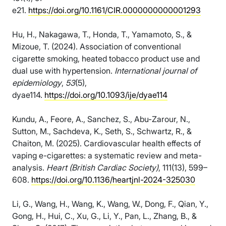
e21.
https://doi.org/10.1161/CIR.0000000000001293
Hu, H., Nakagawa, T., Honda, T., Yamamoto, S., &
Mizoue, T. (2024). Association of conventional
cigarette smoking, heated tobacco product use and
dual use with hypertension.
International journal of
epidemiology
,
53
(5),
dyae114.
https://doi.org/10.1093/ije/dyae114
Kundu, A., Feore, A., Sanchez, S., Abu-Zarour, N.,
Sutton, M., Sachdeva, K., Seth, S., Schwartz, R., &
Chaiton, M. (2025). Cardiovascular health effects of
vaping e-cigarettes: a systematic review and meta-
analysis.
Heart (British Cardiac Society)
, 111(13), 599–
608.
https://doi.org/10.1136/heartjnl-2024-325030
Li, G., Wang, H., Wang, K., Wang, W., Dong, F., Qian, Y.,
Gong, H., Hui, C., Xu, G., Li, Y., Pan, L., Zhang, B., &