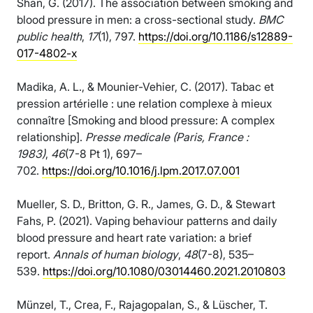
Shan, G. (2017). The association between smoking and
blood pressure in men: a cross-sectional study.
BMC
public health
,
17
(1), 797.
https://doi.org/10.1186/s12889-
017-4802-x
Madika, A. L., & Mounier-Vehier, C. (2017). Tabac et
pression artérielle : une relation complexe à mieux
connaître [Smoking and blood pressure: A complex
relationship].
Presse medicale (Paris, France :
1983)
,
46
(7-8 Pt 1), 697–
702.
https://doi.org/10.1016/j.lpm.2017.07.001
Mueller, S. D., Britton, G. R., James, G. D., & Stewart
Fahs, P. (2021). Vaping behaviour patterns and daily
blood pressure and heart rate variation: a brief
report.
Annals of human biology
,
48
(7-8), 535–
539.
https://doi.org/10.1080/03014460.2021.2010803
Münzel, T., Crea, F., Rajagopalan, S., & Lüscher, T.