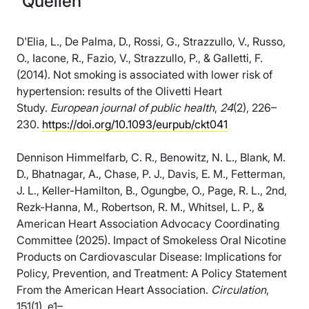
Quellen
D'Elia, L., De Palma, D., Rossi, G., Strazzullo, V., Russo,
O., Iacone, R., Fazio, V., Strazzullo, P., & Galletti, F.
(2014). Not smoking is associated with lower risk of
hypertension: results of the Olivetti Heart
Study.
European journal of public health
,
24
(2), 226–
230.
https://doi.org/10.1093/eurpub/ckt041
Dennison Himmelfarb, C. R., Benowitz, N. L., Blank, M.
D., Bhatnagar, A., Chase, P. J., Davis, E. M., Fetterman,
J. L., Keller-Hamilton, B., Ogungbe, O., Page, R. L., 2nd,
Rezk-Hanna, M., Robertson, R. M., Whitsel, L. P., &
American Heart Association Advocacy Coordinating
Committee (2025). Impact of Smokeless Oral Nicotine
Products on Cardiovascular Disease: Implications for
Policy, Prevention, and Treatment: A Policy Statement
From the American Heart Association.
Circulation
,
151(1), e1–