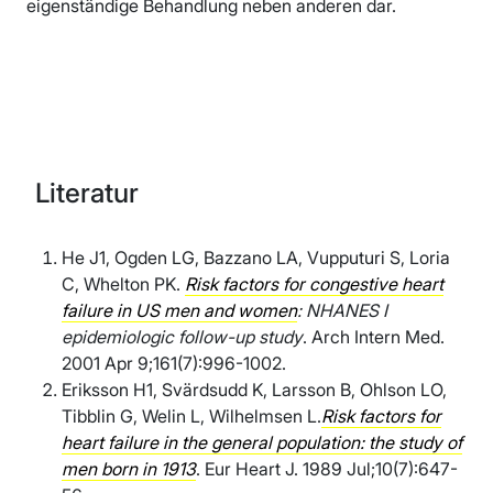
eigenständige Behandlung neben anderen dar.
Literatur
He J1, Ogden LG, Bazzano LA, Vupputuri S, Loria
C, Whelton PK.
Risk factors for congestive heart
failure in US men and women
: NHANES I
epidemiologic follow-up study
. Arch Intern Med.
2001 Apr 9;161(7):996-1002.
Eriksson H1, Svärdsudd K, Larsson B, Ohlson LO,
Tibblin G, Welin L, Wilhelmsen L.
Risk factors for
heart failure in the general population: the study of
men born in 1913
. Eur Heart J. 1989 Jul;10(7):647-