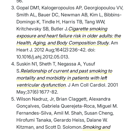
56.
Gopal DM1, Kalogeropoulos AP, Georgiopoulou VV,
Smith AL, Bauer DC, Newman AB, Kim L, Bibbins-
Domingo K, Tindle H, Harris TB, Tang WW,
Kritchevsky SB, Butler J.
Cigarette smoking
exposure and heart failure risk in older adults: the
Health, Aging, and Body Composition Study
.
Am
Heart J. 2012 Aug;164(2):236-42. doi:
10.1016/j.ahj.2012.05.013.
Suskin N1, Sheth T, Negassa A, Yusuf
S.
Relationship of current and past smoking to
mortality and morbidity in patients with left
ventricular dysfunction
. J Am Coll Cardiol. 2001
May;37(6):1677-82.
Wilson Nadruz, Jr, Brian Claggett, Alexandra
Gonçalves, Gabriela Querejeta-Roca, Miguel M.
Fernandes-Silva, Amil M. Shah, Susan Cheng,
Hirofumi Tanaka, Gerardo Heiss, Dalane W.
Kitzman, and Scott D. Solomon.
Smoking and