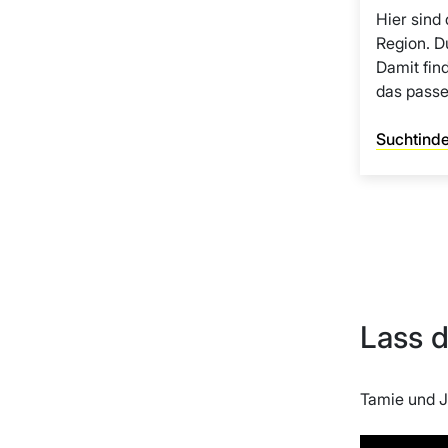
Hier sind
Region. Du
Damit fin
das pass
Suchtind
Lass d
Tamie und Jü