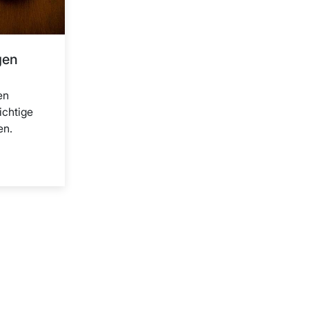
gen
en
ichtige
en.