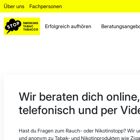
Über uns
Fachpersonen
Erfolgreich aufhören
Beratungsangeb
Erfolgreich aufhören
Rückfall
Beratungsangebot
Fakten
Wir beraten dich online,
Bereich für Fachpersonen
telefonisch und per Vid
Über uns
Häufig gestellte Fragen
Hast du Fragen zum Rauch- oder Nikotinstopp? Wir un
und anonym zu Tabak- und Nikotinprodukten wie Ziga