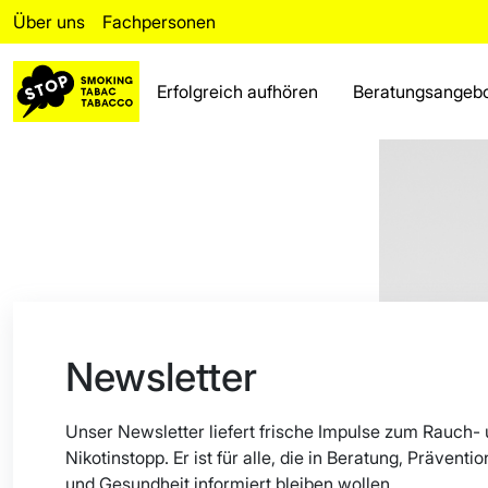
Über uns
Fachpersonen
Erfolgreich aufhören
Beratungsangeb
Erfolgreich aufhören
Rückfall
Beratungsangebot
Fakten
Bereich für Fachpersonen
Newsletter
Über uns
Unser Newsletter liefert frische Impulse zum Rauch-
Häufig gestellte Fragen
Nikotinstopp. Er ist für alle, die in Beratung, Präventio
und Gesundheit informiert bleiben wollen.