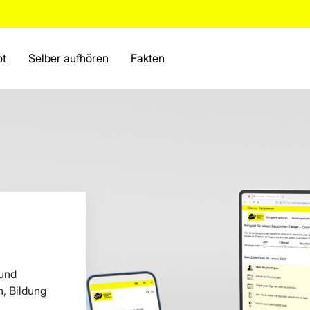
ot
Selber aufhören
Fakten
 und
n, Bildung