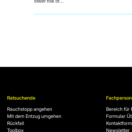
lower risk of…
Ratsuchende
Fachperson
Rauchstopp angehen
Bereich für
Mit dem Entzug umgehen
Formular Ü
Rückfall
Kontaktform
Toolbox
Newsletter