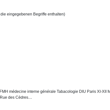
 die eingegebenen Begriffe enthalten)
MH médecine interne générale Tabacologie DIU Paris XI-XII 
 Rue des Cèdres…