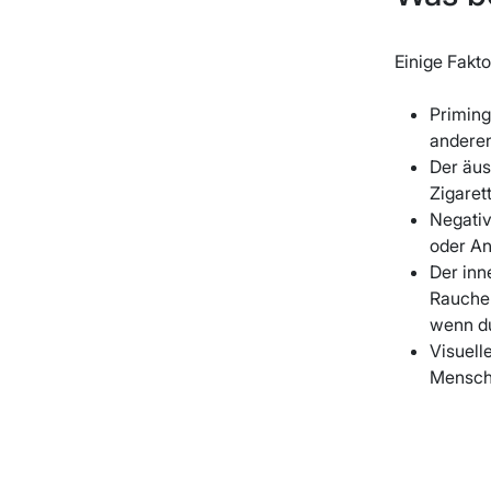
Einige Fakt
Priming
anderen
Der äus
Zigaret
Negativ
oder An
Der inn
Rauchen
wenn du
Visuell
Mensch