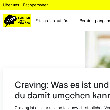
Über uns
Fachpersonen
Erfolgreich aufhören
Beratungsangeb
Erfolgreich aufhören
Rückfall
Beratungsangebot
Fakten
Bereich für Fachpersonen
Craving: Was es ist und
Über uns
du damit umgehen kan
Häufig gestellte Fragen
Craving ist ein starkes und fast unwiderstehliches Ve