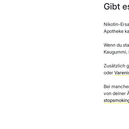
Gibt 
Nikotin-Ers
Apotheke ka
Wenn du sta
Kaugummi, I
Zusätzlich g
oder
Vareni
Bei manchen
von deiner 
stopsmokin