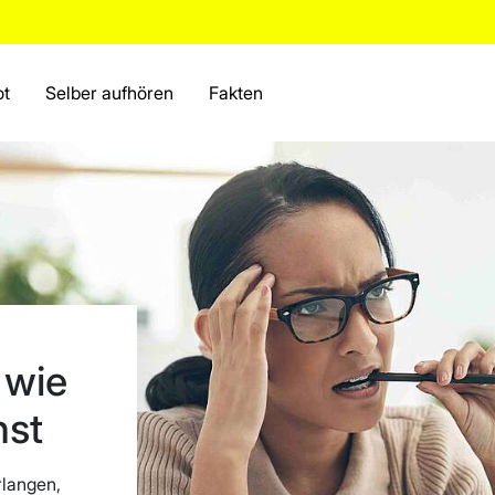
ot
Selber aufhören
Fakten
 wie
nst
rlangen,