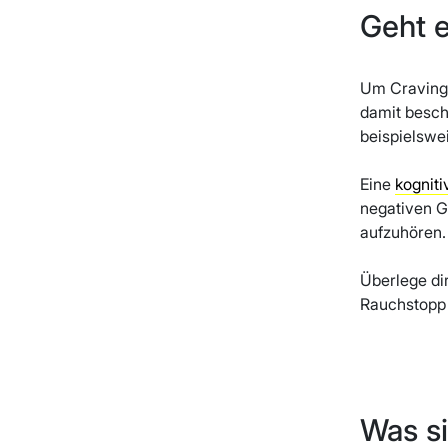
Geht 
Um Craving 
damit beschä
beispielswe
Eine
kogniti
negativen G
aufzuhören.
Überlege di
Rauchstopp 
Was s