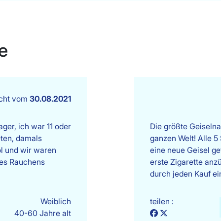
e
icht vom
30.08.2021
ger, ich war 11 oder
Die größte Geiselnah
eten, damals
ganzen Welt! Alle 5
ol und wir waren
eine neue Geisel g
 des Rauchens
erste Zigarette an
durch jeden Kauf e
Weiblich
teilen :
40-60 Jahre alt