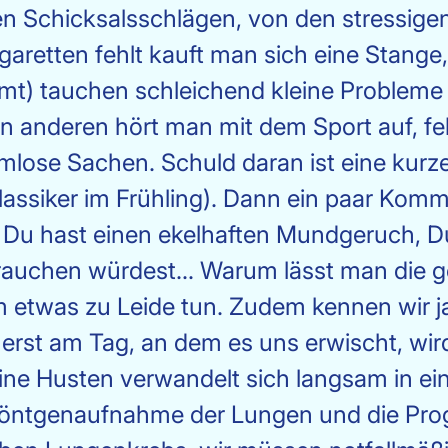
n Schicksalsschlägen, von den stressigen
aretten fehlt kauft man sich eine Stange,
mt) tauchen schleichend kleine Probleme a
en anderen hört man mit dem Sport auf, f
armlose Sachen. Schuld daran ist eine kur
assiker im Frühling). Dann ein paar Kom
 Du hast einen ekelhaften Mundgeruch, Du
rauchen würdest... Warum lässt man die gel
etwas zu Leide tun. Zudem kennen wir j
 erst am Tag, an dem es uns erwischt, wi
ine Husten verwandelt sich langsam in ei
Röntgenaufnahme der Lungen und die Progn